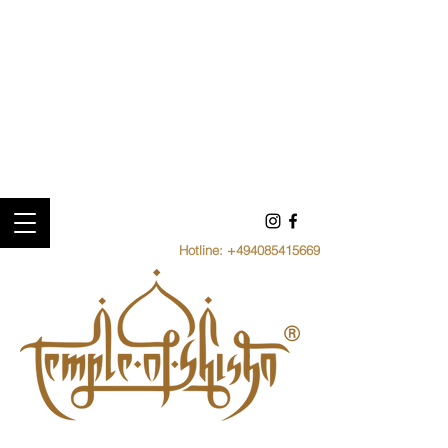
Hotline:
+494085415669