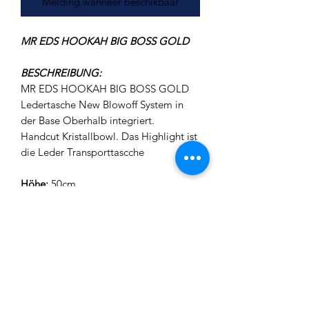
Melding wanneer beschikbaar
MR EDS HOOKAH BIG BOSS GOLD
BESCHREIBUNG:
MR EDS HOOKAH BIG BOSS GOLD
Ledertasche New Blowoff System in
der Base Oberhalb integriert.
Handcut Kristallbowl. Das Highlight ist
die Leder Transporttascche
Höhe:
50cm
Material:
V4A Edelstahl
Lieferumgang:
MR.EDS Hookah GOLD BIG BOSS
V4A Edelstahl
Silikonschlauch inkl. Mund- und
Endstück