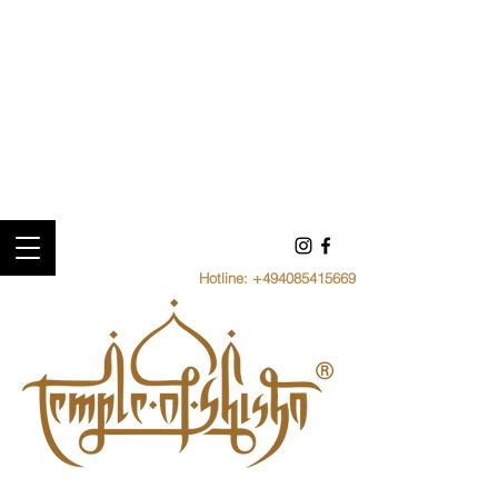
Hotline:
+494085415669