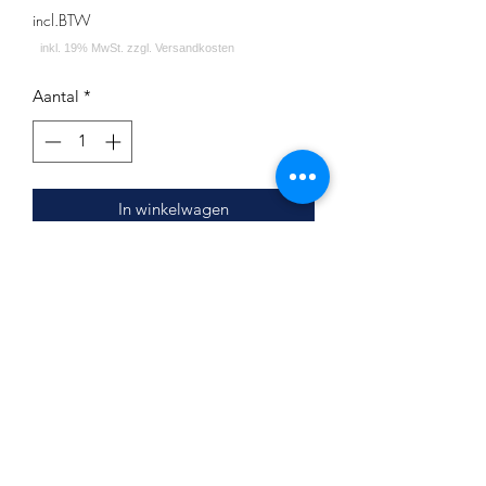
incl.BTW
Aantal
*
In winkelwagen
Lieferumfang:
Mr.Eds - E28 Small King
Silikonschlauch
Mundstück
Impressum