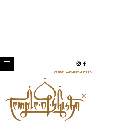
Hotline:
+494085415669