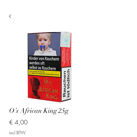
O´s African King 25g
Prijs
€ 4,00
incl.BTW