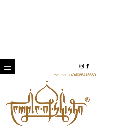
Hotline:
+494085415669