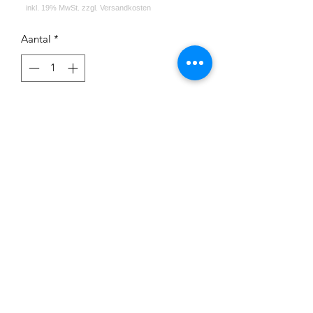
Aantal
*
In winkelwagen
Eine wilde Mischung aus 24 Aromen
Impressum
Datenschutz
Widerrufsrecht
Versand und Zahlungsbedingungen