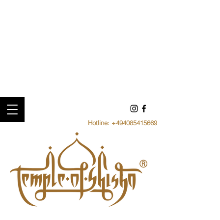
Hotline:
+494085415669