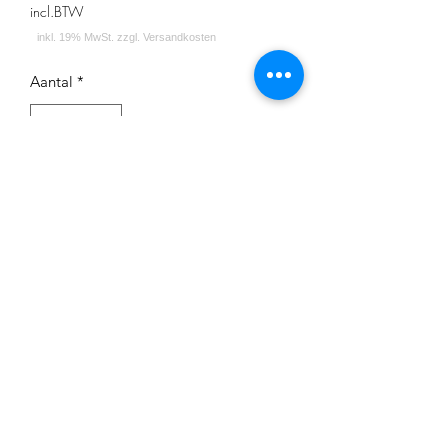
incl.BTW
Aantal
*
In winkelwagen
Impressum
Datenschutz
Widerrufsrecht
Versand und Zahlungsbedingungen
AGB