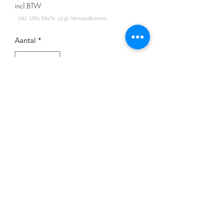
incl.BTW
Aantal
*
In winkelwagen
Impressum
Datenschutz
Widerrufsrecht
Versand und Zahlungsbedingungen
AGB