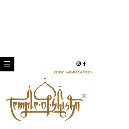
Hotline:
+494085415669