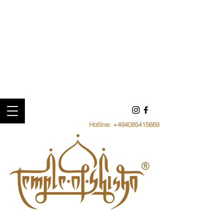
Hotline:
+494085415669