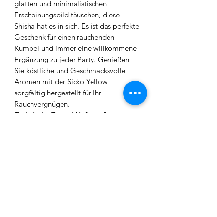
glatten und minimalistischen
Erscheinungsbild täuschen, diese
Shisha hat es in sich. Es ist das perfekte
Geschenk für einen rauchenden
Kumpel und immer eine willkommene
Ergänzung zu jeder Party. Genießen
Sie köstliche und Geschmacksvolle
Aromen mit der Sicko Yellow,
sorgfältig hergestellt für Ihr
Rauchvergnügen.
Technische Daten/ Lieferumfang:
Material: Edelstahl, Aluminium,
Hartplastik
Höhe: ca. 49cm
Durchmesser Kohleteller: ca. 17cm
1x HW Steckbowl
1x Base
1x Schlauchanschluss (magnetisch)
1x Ausblasventil
1x Tauchrohr mit Diffusor