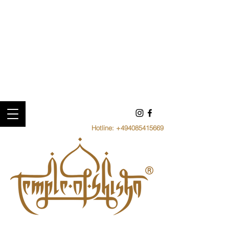
Hotline:
+494085415669