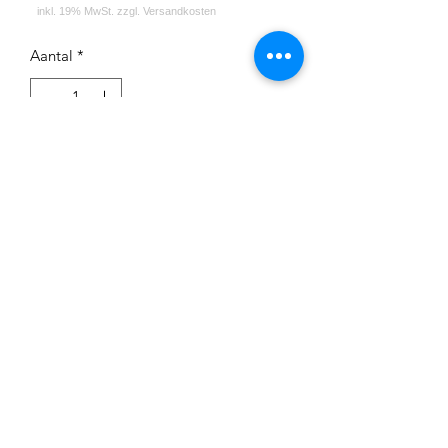
Aantal
*
In winkelwagen
Impressum
Datenschutz
Widerrufsrecht
Versand und Zahlungsbedingungen
AGB
Kontakt