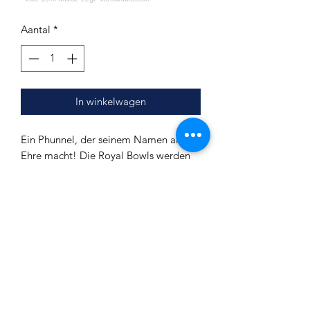
Aantal
*
In winkelwagen
Ein Phunnel, der seinem Namen alle
Ehre macht! Die Royal Bowls werden
aus
hochwertigem Keramik
hergestellt
und mit
Englichem
Porzelan
überzogen. Der Kopf raucht
sich butterweich, verträgt seeehr viel
Hitze Überzeugt euch gerne selbst von
dem Newcomer
aus Russland