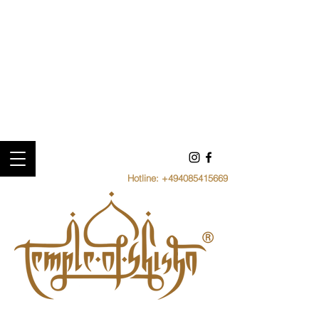
Hotline:
+494085415669