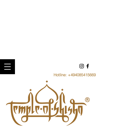
Hotline:
+494085415669