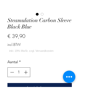
Steamulation Carbon Sleeve
Black Blue
Prijs
€ 39,90
incl.BTW
Aantal
*
In winkelwagen
Dieses Sleeve für deine Pro X II Shisha
besteht komplett aus Carbon in der