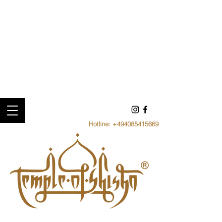
Hotline:
+494085415669