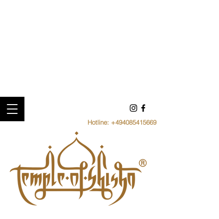
Hotline:
+494085415669