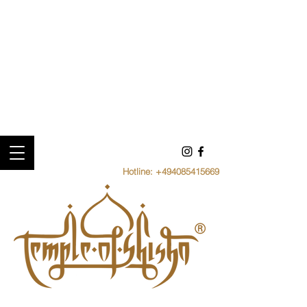
Hotline:
+494085415669