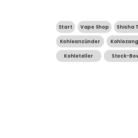
Start
Vape Shop
Shisha 
Kohleanzünder
Kohlezan
Kohleteller
Steck-Bo