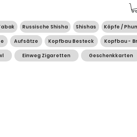
Tabak
Russische Shisha
Shishas
Köpfe / Phu
ge
Aufsätze
Kopfbau Besteck
Kopfbau - B
wl
Einweg Zigaretten
Geschenkkarten