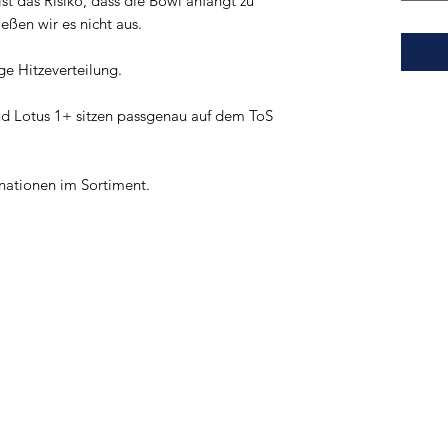
t das Risiko, dass die Bowl anfängt zu
eßen wir es nicht aus.
ge Hitzeverteilung.
d Lotus 1+ sitzen passgenau auf dem ToS
nationen im Sortiment.