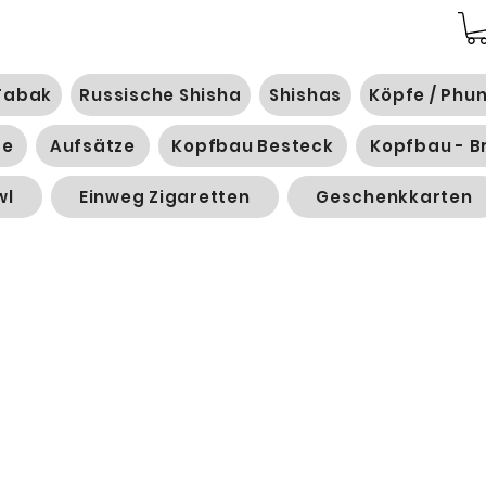
Tabak
Russische Shisha
Shishas
Köpfe / Phu
ge
Aufsätze
Kopfbau Besteck
Kopfbau - B
wl
Einweg Zigaretten
Geschenkkarten