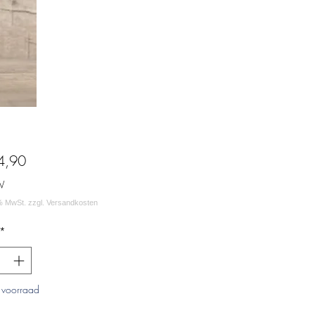
Prijs
4,90
W
*
 voorraad