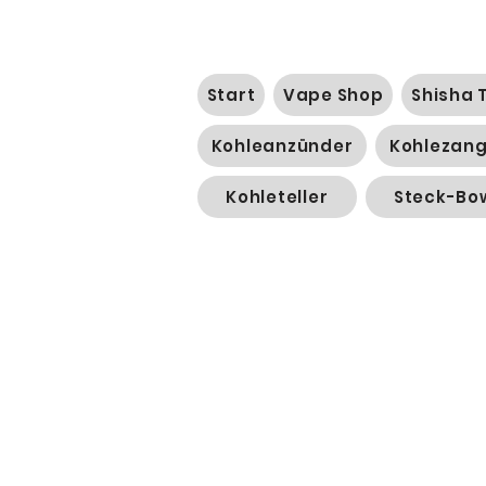
Start
Vape Shop
Shisha 
Kohleanzünder
Kohlezan
Kohleteller
Steck-Bo