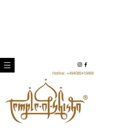
Hotline:
+494085415669