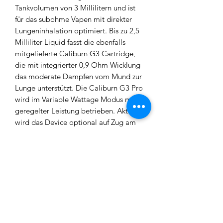
Tankvolumen von 3 Millilitern und ist
für das subohme Vapen mit direkter
Lungeninhalation optimiert. Bis zu 2,5
Milliliter Liquid fasst die ebenfalls
mitgelieferte Caliburn G3 Cartridge,
die mit integrierter 0,9 Ohm Wicklung
das moderate Dampfen vom Mund zur
Lunge unterstützt. Die Caliburn G3 Pro
wird im Variable Wattage Modus mit
geregelter Leistung betrieben. Aktiviert
wird das Device optional auf Zug am
Mundstück oder klassisch über die
Feuertaste, mit der auch die Steuerung
des Geräts erfolgt. Neu in der
Caliburn-Serie ist mit der G3 Pro das
Full Screen LCD-Display. Dank des
Bildschirms, der sich über die
komplette Front des Geräts erstreckt,
sind Sie stets zuverlässig über