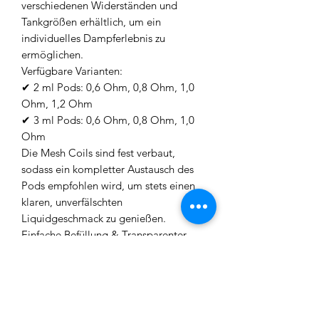
verschiedenen Widerständen und
Tankgrößen erhältlich, um ein
individuelles Dampferlebnis zu
ermöglichen.
Verfügbare Varianten:
✔ 2 ml Pods: 0,6 Ohm, 0,8 Ohm, 1,0
Ohm, 1,2 Ohm
✔ 3 ml Pods: 0,6 Ohm, 0,8 Ohm, 1,0
Ohm
Die Mesh Coils sind fest verbaut,
sodass ein kompletter Austausch des
Pods empfohlen wird, um stets einen
klaren, unverfälschten
Liquidgeschmack zu genießen.
Einfache Befüllung & Transparenter
Tank:
• 2 ml Pods: Top-Filling-System –
Mundstück abziehen und befüllen
• 3 ml Pods: Side-Filling-System –
Einfüllöffnung seitlich am Pod