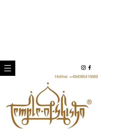
Hotline:
+494085415669