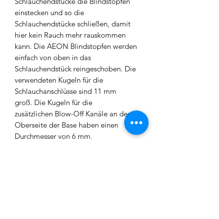
Schlauchendstücke die Blindstopfen
einstecken und so die
Schlauchendstücke schließen, damit
hier kein Rauch mehr rauskommen
kann. Die AEON Blindstopfen werden
einfach von oben in das
Schlauchendstück reingeschoben. Die
verwendeten Kugeln für die
Schlauchanschlüsse sind 11 mm
groß. Die Kugeln für die
zusätzlichen Blow-Off Kanäle an der
Oberseite der Base haben einen
Durchmesser von 6 mm.
Vor dem Gebrauch
der
VYRO - EVOKE
empfehlen wir,
diese ausgiebig zu reinigen.
WICHTIGER HINWEIS:
Die Bowls sind handgeblasen. Daher