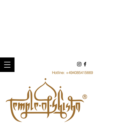
Hotline:
+494085415669