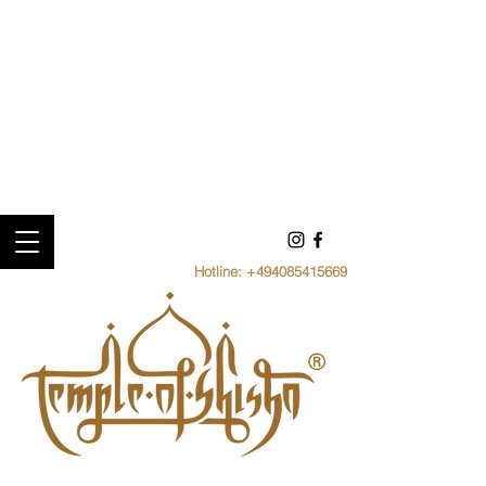
Hotline:
+494085415669