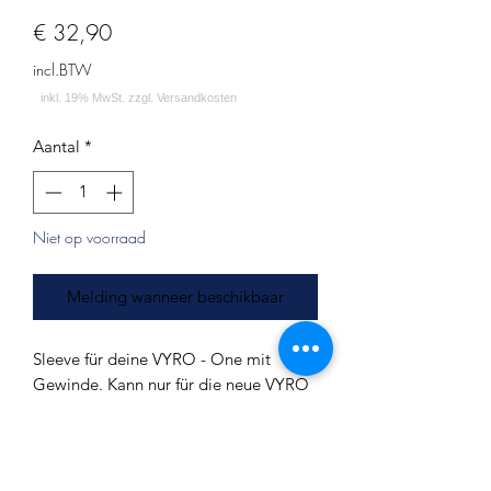
Prijs
€ 32,90
incl.BTW
Aantal
*
Niet op voorraad
Melding wanneer beschikbaar
Sleeve für deine VYRO - One mit
Gewinde. Kann nur für die neue VYRO
- One benutzt werden, bei der das
Gehäuse mit Gewinde an der Base
befestigt wird.
Außendurchmesser:
80mm