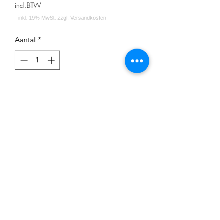
incl.BTW
Aantal
*
In winkelwagen
Werkbund Hookah Mundstück Crackle
Red Black
Impressum
Datenschutz
Widerrufsrecht