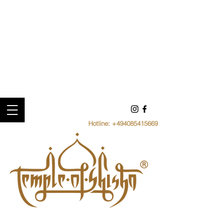
Hotline:
+494085415669