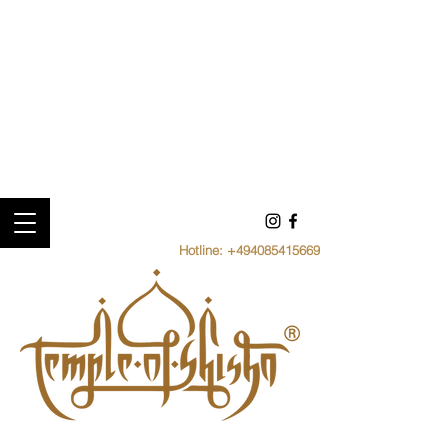
Hotline:
+494085415669