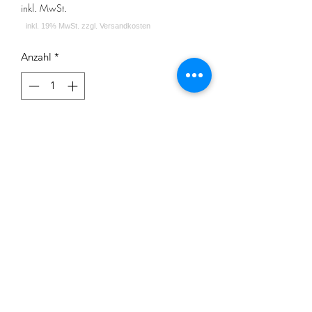
inkl. MwSt.
Anzahl
*
In den Warenkorb
Blaubeere-Beerenmix
Impressum
Datenschutz
Widerrufsrecht