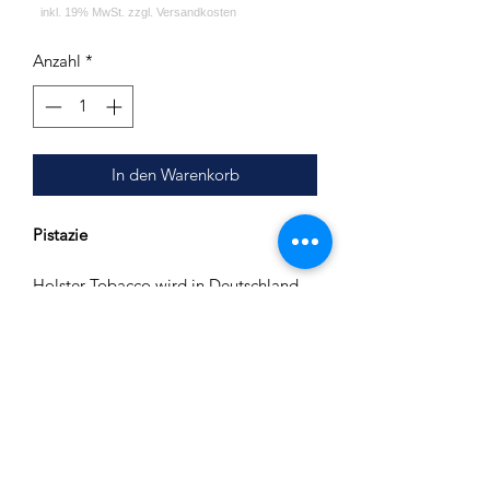
Anzahl
*
In den Warenkorb
Pistazie
Holster Tobacco wird in Deutschland
hergestellt.
Es wird nur feinster Virginia Tabak
verwendet.
Inhalt: 200g