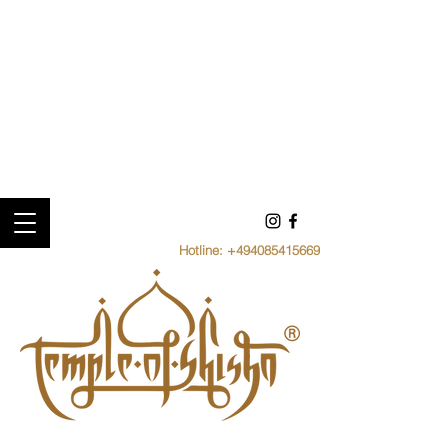
Hotline:
+494085415669