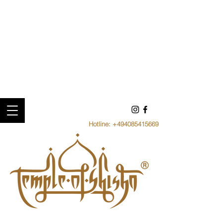
Hotline:
+494085415669