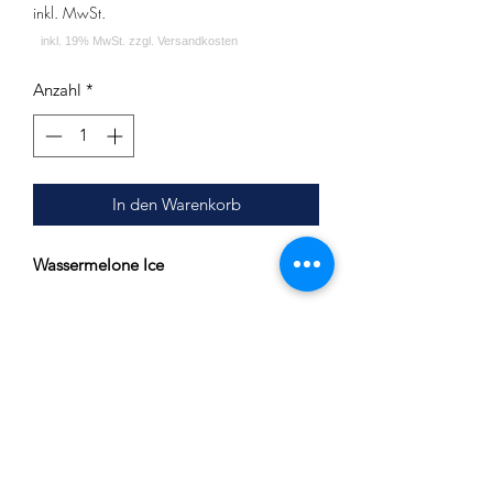
inkl. MwSt.
Anzahl
*
In den Warenkorb
Wassermelone Ice
Holster Tobacco wird in Deutschland
hergestellt.
Es wird nur feinster Virginia Tabak
verwendet.
Inhalt: 200g