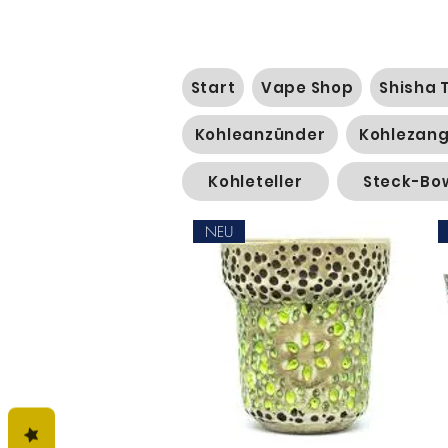
Start
Vape Shop
Shisha 
Kohleanzünder
Kohlezan
Kohleteller
Steck-Bo
NEU