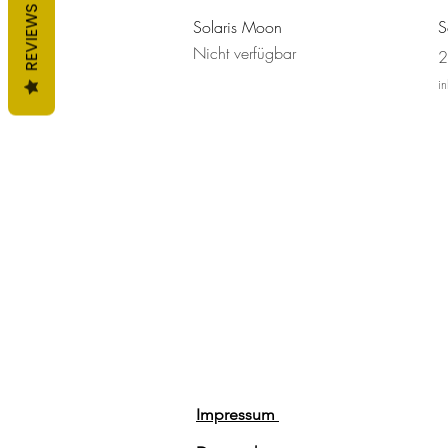
REVIEWS
Schnellansicht
Solaris Moon
S
Nicht verfügbar
P
2
i
Impressum