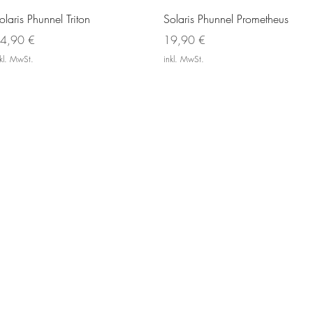
Schnellansicht
Schnellansicht
olaris Phunnel Triton
Solaris Phunnel Prometheus
reis
Preis
4,90 €
19,90 €
nkl. MwSt.
inkl. MwSt.