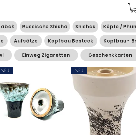
Tabak
Russische Shisha
Shishas
Köpfe / Phu
ge
Aufsätze
Kopfbau Besteck
Kopfbau - B
wl
Einweg Zigaretten
Geschenkkarten
NEU
NEU