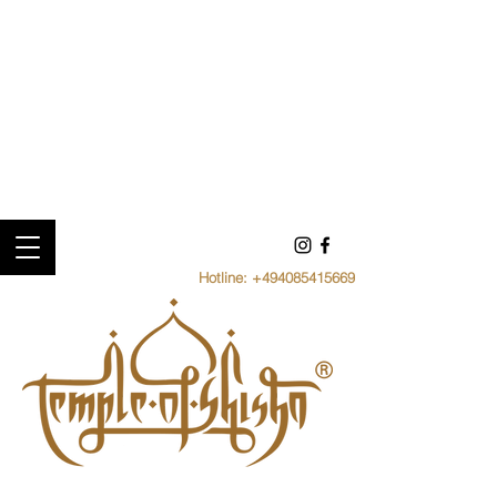
Hotline:
+494085415669