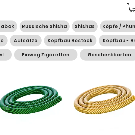
Tabak
Russische Shisha
Shishas
Köpfe / Phu
ge
Aufsätze
Kopfbau Besteck
Kopfbau - B
wl
Einweg Zigaretten
Geschenkkarten