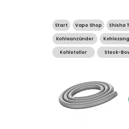
Start
Vape Shop
Shisha 
Kohleanzünder
Kohlezan
Kohleteller
Steck-Bo