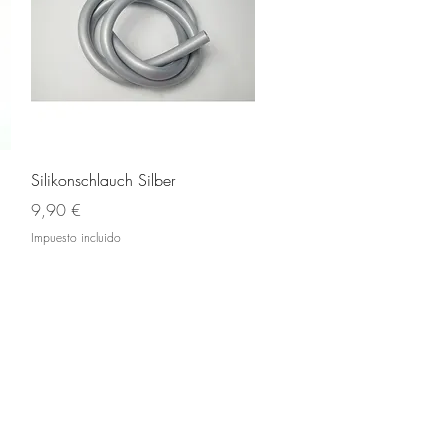
Vista rápida
Silikonschlauch Silber
Precio
9,90 €
Impuesto incluido