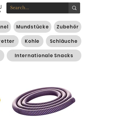
nnel
Mundstücke
Zubehör
retter
Kohle
Schläuche
Internationale Snacks