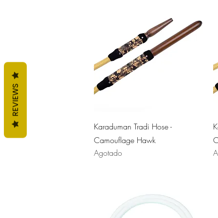
REVIEWS
Vista rápida
Karaduman Tradi Hose -
K
Camouflage Hawk
C
Agotado
A