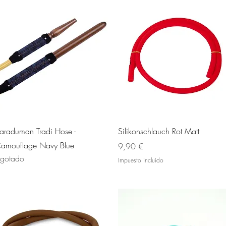
Vista rápida
Vista rápida
araduman Tradi Hose -
Silikonschlauch Rot Matt
amouflage Navy Blue
Precio
9,90 €
gotado
Impuesto incluido