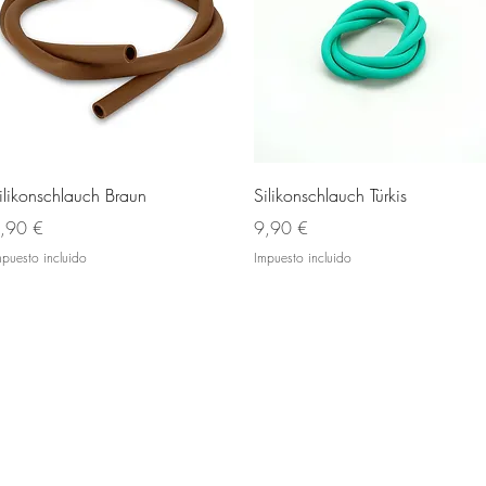
Vista rápida
Vista rápida
ilikonschlauch Braun
Silikonschlauch Türkis
recio
Precio
,90 €
9,90 €
mpuesto incluido
Impuesto incluido