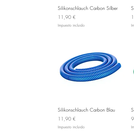
Vista rápida
Silikonschlauch Carbon Silber
S
Precio
P
11,90 €
1
Impuesto incluido
I
Vista rápida
Silikonschlauch Carbon Blau
S
Precio
P
11,90 €
9
Impuesto incluido
I