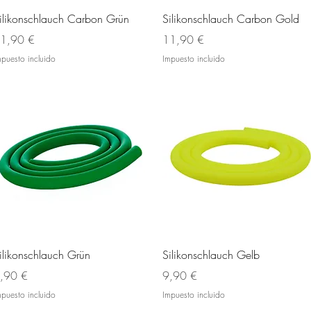
Vista rápida
Vista rápida
ilikonschlauch Carbon Grün
Silikonschlauch Carbon Gold
recio
Precio
1,90 €
11,90 €
mpuesto incluido
Impuesto incluido
Vista rápida
Vista rápida
ilikonschlauch Grün
Silikonschlauch Gelb
recio
Precio
,90 €
9,90 €
mpuesto incluido
Impuesto incluido