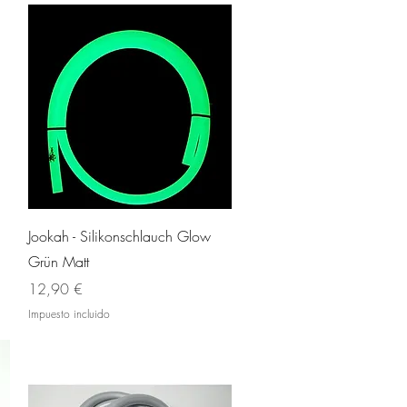
Vista rápida
Jookah - Silikonschlauch Glow
Grün Matt
Precio
12,90 €
Impuesto incluido