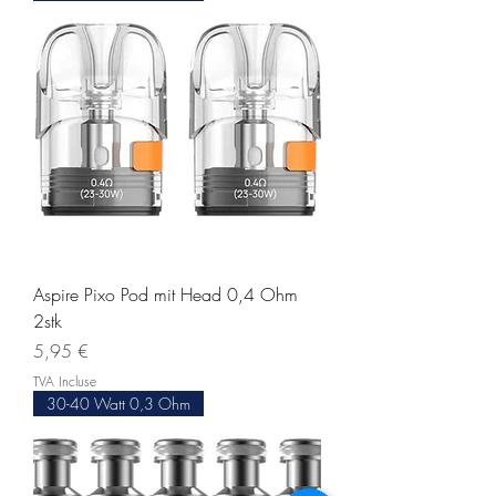
Aspire Pixo Pod mit Head 0,4 Ohm
2stk
Prix
5,95 €
TVA Incluse
30-40 Watt 0,3 Ohm