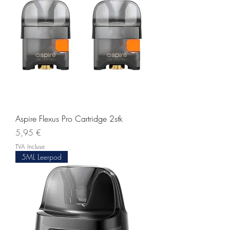
Aspire Flexus Pro Cartridge 2stk
Prix
5,95 €
TVA Incluse
5ML Leerpod