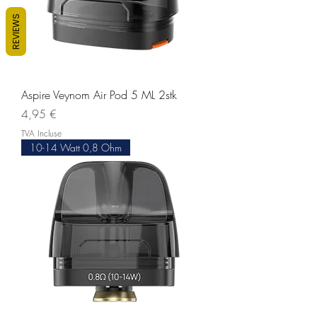
REVIEWS
Aspire Veynom Air Pod 5 ML 2stk
Prix
4,95 €
TVA Incluse
10-14 Watt 0,8 Ohm