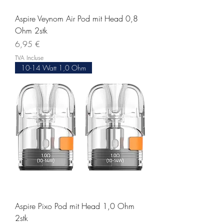
Aspire Veynom Air Pod mit Head 0,8
Ohm 2stk
Prix
6,95 €
TVA Incluse
10-14 Watt 1,0 Ohm
Aspire Pixo Pod mit Head 1,0 Ohm
2stk