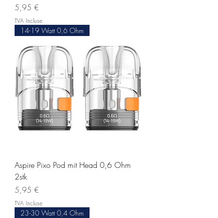
Prix
5,95 €
TVA Incluse
14-19 Watt 0,6 Ohm
Aspire Pixo Pod mit Head 0,6 Ohm
2stk
Prix
5,95 €
TVA Incluse
23-30 Watt 0,4 Ohm