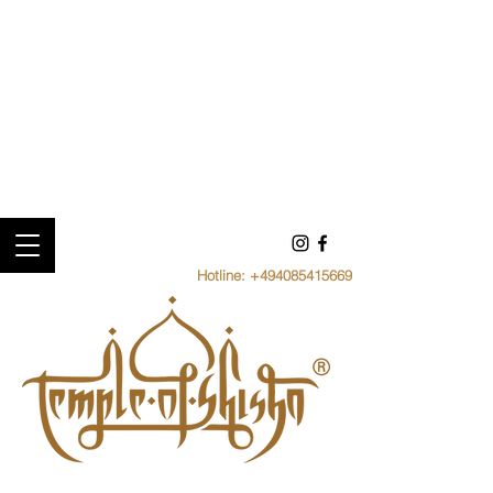
Hotline:
+494085415669