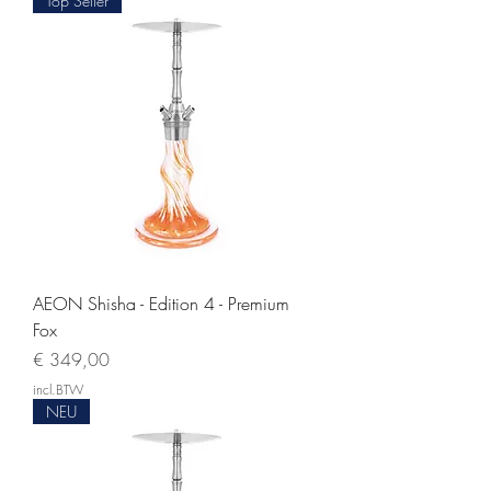
Top Seller
AEON Shisha - Edition 4 - Premium
Fox
Prijs
€ 349,00
incl.BTW
NEU