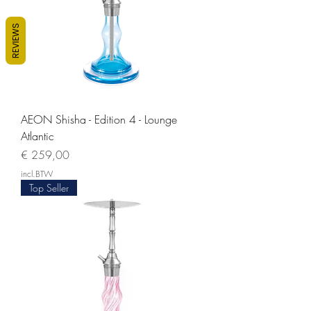
REVIEWS
AEON Shisha - Edition 4 - Lounge
Atlantic
Prijs
€ 259,00
incl.BTW
Top Seller