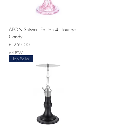
AEON Shisha - Edition 4 - Lounge
Candy
Prijs
€ 259,00
incl.BTW
Top Seller