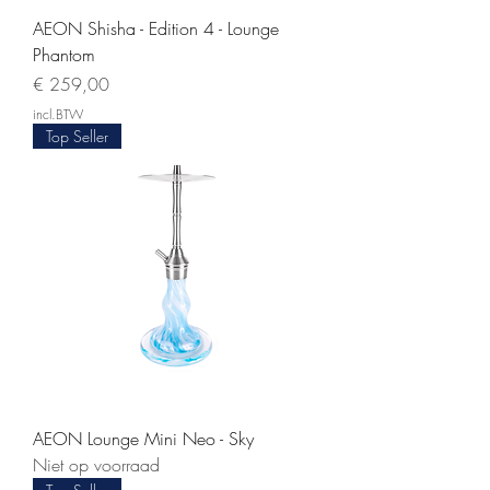
AEON Shisha - Edition 4 - Lounge
Phantom
Prijs
€ 259,00
incl.BTW
Top Seller
AEON Lounge Mini Neo - Sky
Niet op voorraad