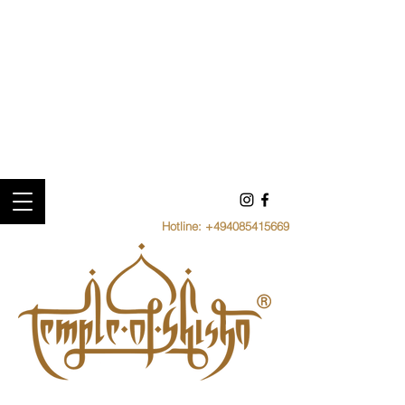
Hotline:
+494085415669