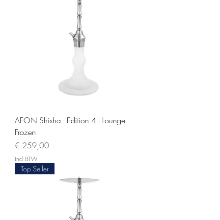
AEON Shisha - Edition 4 - Lounge
Frozen
Prijs
€ 259,00
incl.BTW
Top Seller