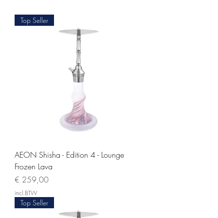
Top Seller
AEON Shisha - Edition 4 - Lounge
Frozen Lava
Prijs
€ 259,00
incl.BTW
Top Seller