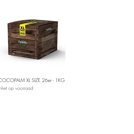
Snel overzicht
COCOPALM XL SIZE 26er - 1KG
Niet op voorraad