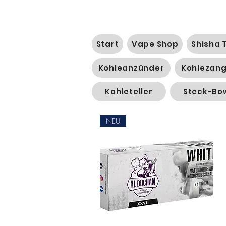
Start
Vape Shop
Shisha 
Kohleanzünder
Kohlezan
Kohleteller
Steck-Bo
NEU