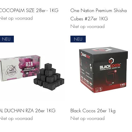
Snel overzicht
Snel overzicht
COCOPALM SIZE 28er - 1KG
One Nation Premium Shisha
Niet op voorraad
Cubes #27er 1KG
Niet op voorraad
NEU
NEU
Snel overzicht
Snel overzicht
AL DUCHAN RZA 26er 1KG
Black Cocos 26er 1kg
Niet op voorraad
Niet op voorraad