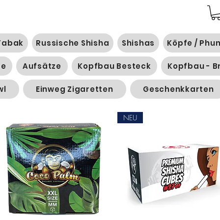
Tabak
Russische Shisha
Shishas
Köpfe / Phu
ge
Aufsätze
Kopfbau Besteck
Kopfbau - B
wl
Einweg Zigaretten
Geschenkkarten
NEU