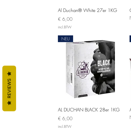
Snel overzicht
Al Duchan® White 27er 1KG
Prijs
€ 6,00
incl.BTW
NEU
REVIEWS
Snel overzicht
AL DUCHAN BLACK 28er 1KG
Prijs
€ 6,00
incl.BTW