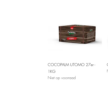
Snel overzicht
COCOPALM UTOMO 27er -
1KG
Niet op voorraad