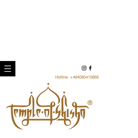
Hotline:
+494085415669